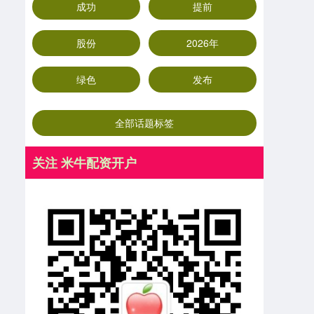
成功
提前
股份
2026年
绿色
发布
全部话题标签
关注 米牛配资开户