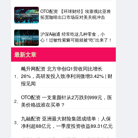
OTO配资 【环球财经】埃塞俄比亚将
拓宽咖啡出口市场应对美关税冲击
沪深A融通 经常吃这几种零食，小
心！过敏性紫癜可能就被“吃”出来了！
最新文章
飚升网配资 北方华创Q1营收同比增长
26%，高研发投入致净利润微增3.42% | 财
1、
报见闻
OTO配资 一支童颜针从2万跌到999元，医
2、
美价格战谁在买单？
九融配资 亚洲最大财险集团成绩单：人保
3、
净利超88亿元，一季度投资收益89.31亿元