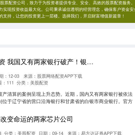
规股票配资公司，致力于为投资者提供专业、安全、高效的股票配资服务
力实现投资收益最大化。公司秉承诚信透明的经营理念，确保客户资金安
的支持，让您的投资更上一层楼。选择我们，开启财富增值新篇章！
宁夏金龙诚配资 我国又有两家银行破产！银行储户请注意，这三种情况分文不赔！
期：12-03
来源：股票网络配资APP下载
看：
111
分类：
美股配资
破产清算的案例呈现上升态势。近期，国内又有两家银行被依法
别位于辽宁省的营口沿海银行和甘肃省的白银市商业银行。官方
.
AI改变命运的两家芯片公司
8
分类：
美股配资
日期：09-14
来源：易方达证券APP下载