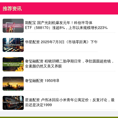
推荐资讯
期配宝 国产光刻机爆发元年！科创半导体
ETF（588170）涨超8%，上市以来规模增长223%
华星配资 2025年7月3日《市场零距离》下午
奢玺融配资 程晓玥晒二胎孕期日常，孕肚圆圆超抢镜，
全素颜仍然又美又养眼
奢玺融配资 1950年B
星速配资 卢伟冰回应小米青年公寓定价：反复讨论，最
后还是决定1999