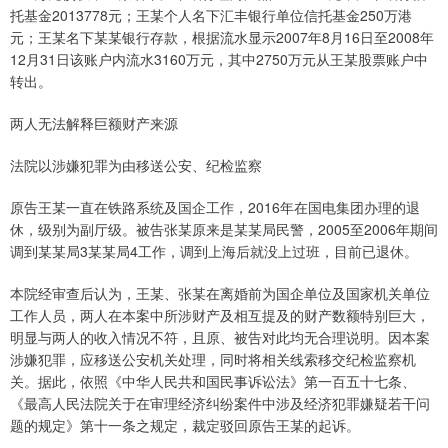
托基金2013778元；王某个人名下汇丰银行单位信托基金250万港
元；王某名下某某银行存款，根据流水显示2007年8月16日至2008年
12月31日该账户内流水3160万元，其中2750万元从王某股票账户中
转出。
两人无法解释巨额财产来源
法院以涉嫌犯罪为由移送公安、纪检监察
原告王某一直在铁路系统及国企工作，2016年在国电集团办理的退
休，级别为副厅级。被告张某原来是某某局民警，2005至2006年期间
调到某某局3某某局4工作，调到上海后就没上过班，目前已退休。
本院经审查后认为，王某、张某在离婚前为国企单位及国家机关单位
工作人员，两人在本案中所涉财产及相互提及的财产数额特别巨大，
明显与两人的收入情况不符，且原、被告对此均无合理说明。因本案
涉嫌犯罪，应移送公安机关处理，同时将相关线索移交纪检监察机
关。据此，依照《中华人民共和国民事诉讼法》第一百五十七条、
《最高人民法院关于在审理经济纠纷案件中涉及经济犯罪嫌疑若干问
题的规定》第十一条之规定，裁定驳回原告王某的起诉。