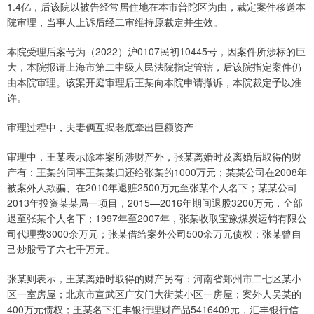
1.4亿，后该院以被告经常居住地在本市普陀区为由，裁定案件移送本
院审理，当事人上诉后经二审维持原裁定并生效。
本院受理后案号为（2022）沪0107民初10445号，因案件所涉标的巨
大，本院报请上海市第二中级人民法院指定管辖，后该院指定案件仍
由本院审理。该案开庭审理后王某向本院申请撤诉，本院裁定予以准
许。
审理过程中，夫妻俩互揭老底牵出巨额资产
审理中，王某表示除本案所涉财产外，张某离婚时及离婚后取得的财
产有：王某的同事王某某归还给张某的1000万元；某某公司在2008年
被案外人欺骗、在2010年退赃2500万元至张某个人名下；某某公司
2013年投资某某局一项目，2015—2016年期间退股3200万元，全部
退至张某个人名下；1997年至2007年，张某收取宝豫煤炭运销有限公
司代理费3000余万元；张某借给案外公司500余万元债权；张某曾自
己炒股亏了六七千万元。
张某则表示，王某离婚时取得的财产另有：河南省郑州市二七区某小
区一室房屋；北京市宣武区广安门大街某小区一房屋；案外人吴某的
400万元债权；王某名下汇丰银行理财产品5416409元，汇丰银行信