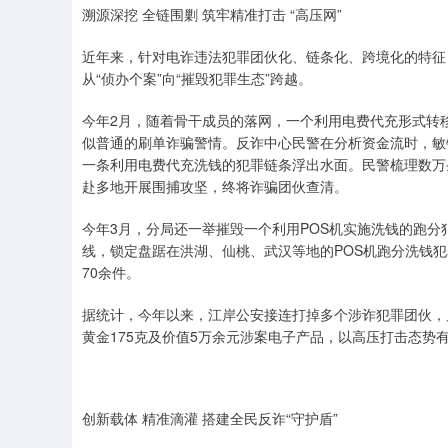
溯源深挖 全链围剿 筑牢精准打击 “高压网”
近年来，针对电诈违法犯罪团伙化、链条化、跨境化的特征
从“侦办个案”向“摧毁犯罪生态”跨越。
今年2月，随着骨干成员的落网，一个利用电费代充形式转移
似普通的刷单诈骗警情。反诈中心民警在分析资金流时，敏
一条利用电费代充洗钱的犯罪链条浮出水面。民警梳理数万
赴多地开展围捕攻坚，终将诈骗团伙查清。
今年3月，分局还一举摧毁一个利用POS机实施洗钱的跑
线，锁定盘踞在洪湖、仙桃、武汉等地的POS机跑分洗钱
70余件。
据统计，今年以来，江岸公安接连打掉多个涉诈犯罪团伙，累计
黄金175克及价值5万余元涉案电子产品，以高压打击态势
创新载体 精准滴灌 搭建全民反诈“守护盾”