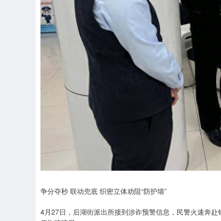
争分夺秒 联动兜底 织密立体劝阻“防护墙”
4月27日，后湖街派出所接到涉诈预警信息，民警火速奔赴