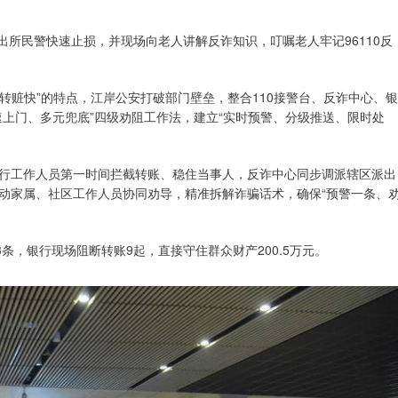
出所民警快速止损，并现场向老人讲解反诈知识，叮嘱老人牢记96110反
、转赃快”的特点，江岸公安打破部门壁垒，整合110接警台、反诈中心、银
上门、多元兜底”四级劝阻工作法，建立“实时预警、分级推送、限时处
行工作人员第一时间拦截转账、稳住当事人，反诈中心同步调派辖区派出
动家属、社区工作人员协同劝导，精准拆解诈骗话术，确保“预警一条、
条，银行现场阻断转账9起，直接守住群众财产200.5万元。