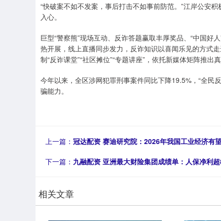
“快破案不如不发案，事后打击不如事前防范。”江岸公安
入心。
巨型“警察熊”现场互动、反诈答题赢取丰厚奖品、“中国好
热开展，线上直播同步发力，反诈知识以喜闻乐见的方式走
制“反诈课堂”“社区摊位”“专题讲座”，依托新媒体矩阵推
今年以来，全区涉网犯罪刑事案件同比下降19.5%，“全
骗能力。
上一篇：
冠达配资 赛迪研究院：2026年我国工业经济有
下一篇：
九融配资 亚洲最大财险集团成绩单：人保净利超8
相关文章