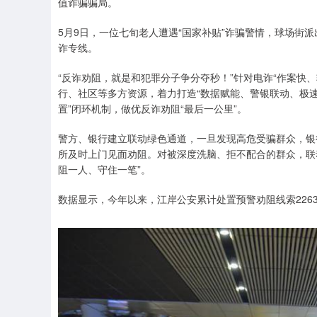
值诈骗骗局。
5月9日，一位七旬老人遭遇“国家补贴”诈骗警情，球场街派
诈专线。
“反诈劝阻，就是和犯罪分子争分夺秒！”针对电诈“作案快
行、社区等多方资源，着力打造“数据赋能、警银联动、极速
置”闭环机制，做优反诈劝阻“最后一公里”。
警方、银行建立联动绿色通道，一旦发现高危受骗群众，银
所及时上门见面劝阻。对被深度洗脑、拒不配合的群众，联
阻一人、守住一笔”。
数据显示，今年以来，江岸公安累计处置预警劝阻线索2263