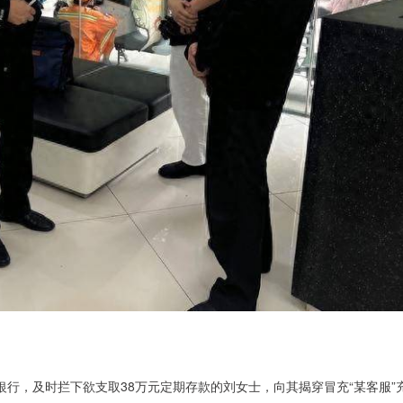
银行，及时拦下欲支取38万元定期存款的刘女士，向其揭穿冒充“某客服”