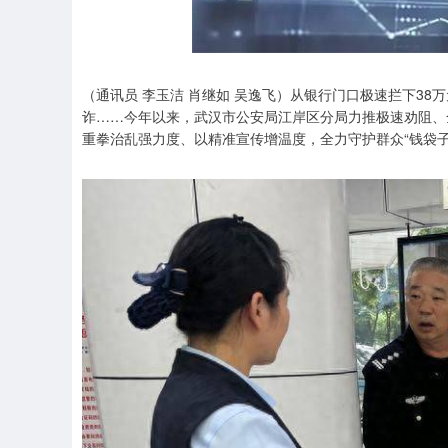
（通讯员 李玉洁 肖继如 吴逸飞）从银行门口极速拦下38
诈……今年以来，武汉市公安局江岸区分局力推极速劝阻、
重拳治乱强力度、以精准宣传增温度，全力守护群众“钱袋子