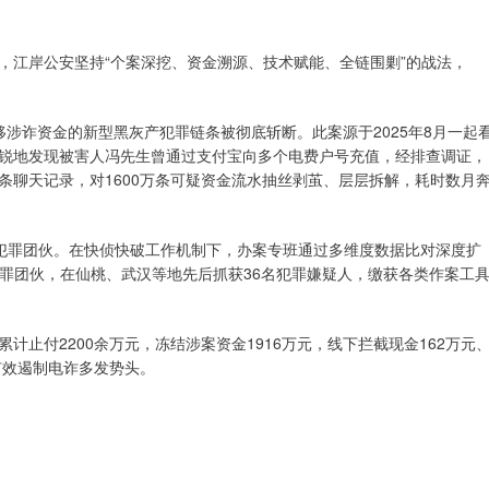
，江岸公安坚持“个案深挖、资金溯源、技术赋能、全链围剿”的战法，
涉诈资金的新型黑灰产犯罪链条被彻底斩断。此案源于2025年8月一起
锐地发现被害人冯先生曾通过支付宝向多个电费户号充值，经排查调证，
条聊天记录，对1600万条可疑资金流水抽丝剥茧、层层拆解，耗时数月
分犯罪团伙。在快侦快破工作机制下，办案专班通过多维度数据比对深度扩
犯罪团伙，在仙桃、武汉等地先后抓获36名犯罪嫌疑人，缴获各类作案工
止付2200余万元，冻结涉案资金1916万元，线下拦截现金162万元
有效遏制电诈多发势头。