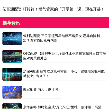
亿富通配资 叮铃铃！燃气管家的「开学第一课」现在开讲！
推荐资讯
银利达配资 三位顶流男星结婚不追美女 岂非自降档
次？真实原因竟有内幕
OTO配资 【环球财经】埃塞俄比亚将拓宽咖啡出口市场
应对美关税冲击
沪深A融通 经常吃这几种零食，小心！过敏性紫癜可能
就被“吃”出来了！
融安配资 两天，倒计时！
京海策略 博时基金成“万亿队伍”里唯一低评级、高清