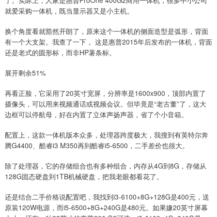
了。实际上，人家是惠普ProOne 400G2商用一体机，很多中小公司
就爱采购一体机，既当显示器又是小主机。
换个角度看就豁然开朗了，原来这个一体机的侧面造型是弧形，背面
有一个大支架。我查了一下， 这是惠普2015年后发布的一体机，背面
还是老式的圆形标，而非HP薯条标。
展开剩余51%
再看正脸，它采用了20英寸宽屏，分辨率是1600x900，顶部内置了
摄像头，可以用来视频通话或视频会议。但毕竟是“老古董”了，这大
边框可以停航母，好在内置了立体声扬声器，省了个小音箱。
配置上，这款一体机版本众多，处理器跨度极大，我搜到有英特尔奔
腾G4400、酷睿i3 M350再到酷睿i5-6500，二手差价也很大。
除了处理器，它的存储组合也有多种组合，内存从4G到8G，存储从
128G固态硬盘到1TB机械硬盘，把我老眼都看花了。
还是结合二手价格说配置吧，我找到i3-6100+8G+128G是400元，送
原装120W电源，而i5-6500+8G+240G是480元。如果嫌20英寸屏幕