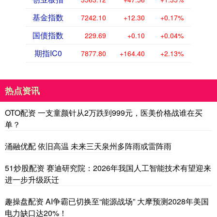
基金指数
7242.10
+12.30
+0.17%
国债指数
229.69
+0.10
+0.04%
期指IC0
7877.80
+164.40
+2.13%
热点资讯
OTO配资 一支童颜针从2万跌到999元，医美价格战谁在买
单？
涌融优配 依旧高温 未来三天泉州多阵雨或雷阵雨
51炒股配资 赛迪研究院：2026年我国人工智能技术有望迎来
进一步升级跃迁
趣操盘配资 AI争霸已切换至“能源战场” 大摩预测2028年美国
电力缺口达20%！