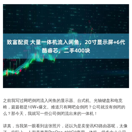
之前我写过网吧倒闭流入闲鱼的显示器、台式机、光轴键盘和电竞
椅，篇篇都是10W+爆文。难道只有网吧会倒闭？公司就没有倒闭的
么？那今天，我就写一些公司倒闭流出来的一体机！
讲真，当我第一眼看到这张照片，还以为是卖斐讯K3路由器呢，太像