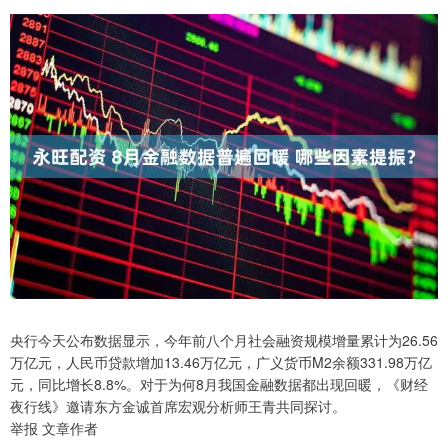
央行今天公布数据显示，今年前八个月社会融资规模增量累计为26.56
万亿元，人民币贷款增加13.46万亿元，广义货币M2余额331.98万亿
元，同比增长8.8%。对于为何8月我国金融数据都出现回暖，《财经
夜行线》邀请东方金诚首席宏观分析师王青共同探讨。
举报 文章作者