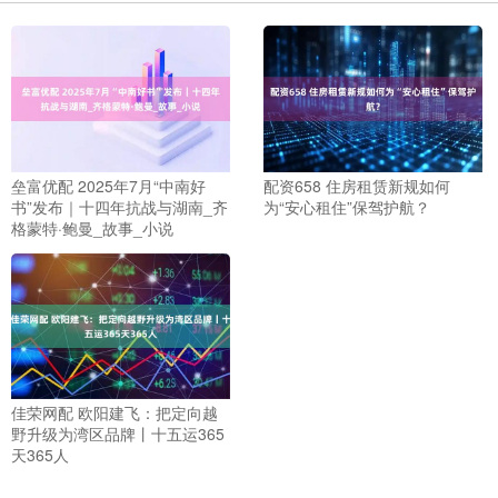
垒富优配 2025年7月“中南好
配资658 住房租赁新规如何
书”发布｜十四年抗战与湖南_齐
为“安心租住”保驾护航？
格蒙特·鲍曼_故事_小说
佳荣网配 欧阳建飞：把定向越
野升级为湾区品牌丨十五运365
天365人